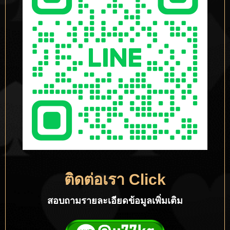
ติดต่อเรา
Click
สอบถามรายละเอียดข้อมูลเพิ่มเติม