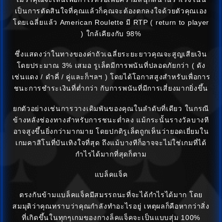
เป็นการตัดสินใจที่คุณแล้วก็คุณจะต้องตกลงใจด้วยตัวคุณเอง
โดยเฉลี่ยแล้ว American Roulette มี RTP ( return to player
) ใกล้เคียงกับ 98%
ซึ่งแสดงว่าในทางของค่าถัวเฉลี่ยระยะยาวคุณจะสูญเสียเงิน
โดยประมาณ 3% เสมอ รูเล็ตมีการพนันที่ปลอดภัยกว่า ( ดัง
เช่นแดง / ดำคี่ / คู่และก็ฯลฯ ) โดยได้โอกาสสูงสำหรับเพื่อการ
ชนะการชำระเงินที่ต่ำกว่า กับการพนันที่มีการเสี่ยงมากยิ่งขึ้น
ยกตัวอย่างเช่นการวางเดิมพันของคุณในลำดับที่เดียว ในกรณี
ข้างหลังช่องทางสำหรับการชนะต่ำลง แม้กระนั้นรางวัลบางที
อาจสูงขึ้นยิ่งกว่ามากมาย โดยปกติรูเล็ตถูกเห็นว่ายอดเยี่ยมใน
เกมคาสิโนที่บันเทิงใจที่สุด ถึงแม้บางทีก็อาจจะไม่ใช่เกมที่ได้
กำไรได้มากที่สุดก็ตาม
แบล็คแจ็ค
ตรงกันข้าม
แบล็คแจ็ค
มีสมรรถนะที่จะได้กำไรได้มาก โดย
สมมุติว่าคุณทราบว่าคุณกำลังทำอะไรอยู่ เหตุผลก็คือหากว่าสิ่ง
ที่เกิดขึ้นในทุกๆเกมของกางล็คแจ็คจะเป็นแบบสุ่ม 100%